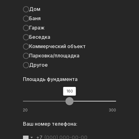
+7 (962) 351-99-99
Дом
Баня
Наш офис:
МОСКВА, ЯРОСЛАВСКОЕ
Гараж
Ш., 146, КОРП. 2,
Беседка
Коммерческий объект
Навигация:
[10+]
Готовые проекты
Парковка/площадка
Полезные статьи
Другое
Стоимость
Площадь фундамента
Видео с объектов
160
ООО "Моноплита"
20
300
ИНН 7716993970
КПП 771601001
Ваш номер телефона:
+7