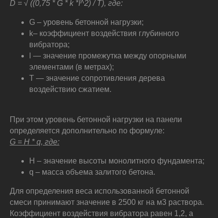
D = √ ((0,75 * G * k *I^2) / T), где:
G – уровень бетонной нагрузки;
k– коэффициент воздействия глубинного
вибратора;
l — значение промежутка между опорными
элементами (в метрах);
T — значение сопротивления дерева
воздействию сжатием.
При этом уровень бетонной нагрузки на панели
определяется дополнительно по формуле:
G = H * q, где:
H – значение высоты монолитного фундамента;
q – масса объема залитого бетона.
Для определения веса использованной бетонной
смеси принимают значение в 2500 кг на м3 раствора.
Коэффициент воздействия вибратора равен 1,2, а