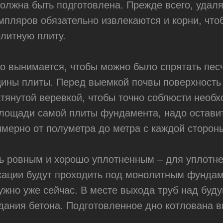
должна быть подготовлена. Прежде всего, удал
емпляров обязательно извлекаются и корни, чт
литную плиту.
но вынимается, чтобы можно было спрятать пес
щины плиты. Перед выемкой почвы поверхность
тянутой веревкой, чтобы точно соблюсти необ
площади самой плиты фундамента, надо остави
имерно от полуметра до метра с каждой сторон
ь ровным и хорошо уплотненным – для уплотне
кации будут проходить под монолитным фундам
ужно уже сейчас. В месте выхода труб над буд
дания бетона. Подготовленное дно котлована 