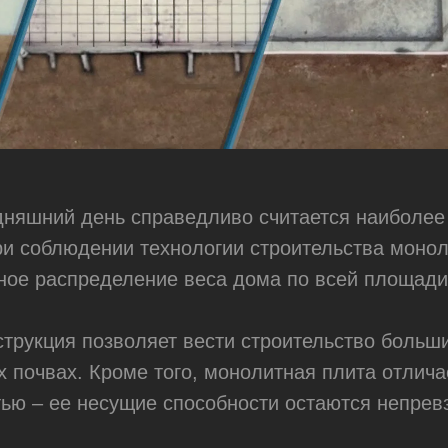
дняшний день справедливо считается наиболе
и соблюдении технологии строительства моно
ное распределение веса дома по всей площади
трукция позволяет вести строительство больш
х почвах. Кроме того, монолитная плита отлич
тью – ее несущие способности остаются непре