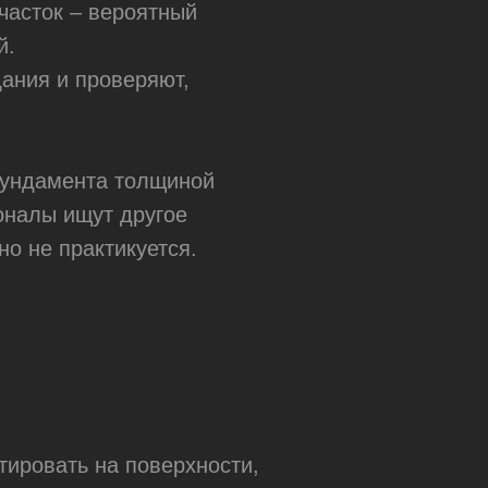
часток – вероятный
й.
ания и проверяют,
 фундамента толщиной
оналы ищут другое
о не практикуется.
тировать на поверхности,