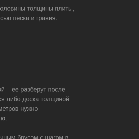
половины толщины плиты,
сью песка и гравия.
й – ее разберут после
тся либо доска толщиной
иметров нужно
Навигация:
[10+]
ию.
Готовые
проекты
Полезные статьи
Стоимость
чным брусом с шагом в