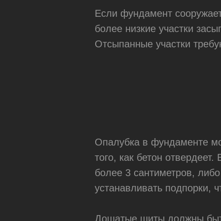
Если фундамент сооружает
более низкие участки засы
Отсыпанные участки требу
Опалубка в фундаменте мо
того, как бетон отвердеет
более 3 сантиметров, либо
Телефон:
Наш
офис:
+7 (495) 148-67-68
МОСКВА
устанавливать подпорки, ч
ЯРОСЛАВСК
+7 (962) 351-99-99
КОРП. 2,
Дощатые щиты должны быт