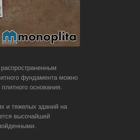
е распространенным
литного фундамента можно
 плитного основания.
их и тяжелых зданий на
ается высочайшей
взойденными.