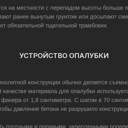
ся на местности с перепадом высоты больше 
пают ранее вынутым грунтом или досыпают сме
ют обязательной тщательной трамбовки.
УСТРОЙСТВО ОПАЛУБКИ
нолитной конструкции обычно делается съемно
. В качестве материала для опалубки используе
 фанера от 1,8 сантиметра. С шагом в 70 сант
,
тобы давление бетона не разрушило конструкц
ОЕ Ш., 146,
ь плотными и прочными, укрепленными попере